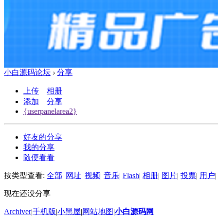
小白源码论坛
›
分享
上传
相册
添加
分享
{userpanelarea2}
好友的分享
我的分享
随便看看
按类型查看:
全部
|
网址
|
视频
|
音乐
|
Flash
|
相册
|
图片
|
投票
|
用户
|
现在还没分享
Archiver
|
手机版
|
小黑屋
|
网站地图
|
小白源码网