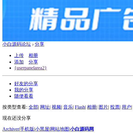
小白源码论坛
›
分享
上传
相册
添加
分享
{userpanelarea2}
好友的分享
我的分享
随便看看
按类型查看:
全部
|
网址
|
视频
|
音乐
|
Flash
|
相册
|
图片
|
投票
|
用户
|
现在还没分享
Archiver
|
手机版
|
小黑屋
|
网站地图
|
小白源码网