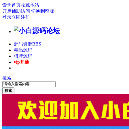
设为首页
收藏本站
开启辅助访问
切换到窄版
登录
立即注册
源码资源
BBS
精品源码
棋牌源码
vip开通
搜索
搜索