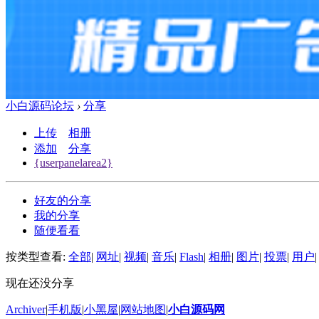
小白源码论坛
›
分享
上传
相册
添加
分享
{userpanelarea2}
好友的分享
我的分享
随便看看
按类型查看:
全部
|
网址
|
视频
|
音乐
|
Flash
|
相册
|
图片
|
投票
|
用户
|
现在还没分享
Archiver
|
手机版
|
小黑屋
|
网站地图
|
小白源码网