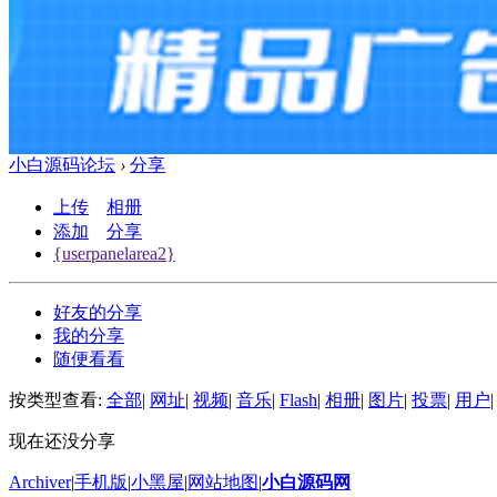
小白源码论坛
›
分享
上传
相册
添加
分享
{userpanelarea2}
好友的分享
我的分享
随便看看
按类型查看:
全部
|
网址
|
视频
|
音乐
|
Flash
|
相册
|
图片
|
投票
|
用户
|
现在还没分享
Archiver
|
手机版
|
小黑屋
|
网站地图
|
小白源码网