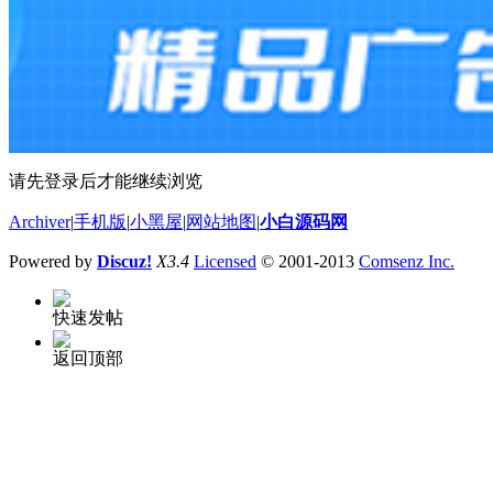
请先登录后才能继续浏览
Archiver
|
手机版
|
小黑屋
|
网站地图
|
小白源码网
Powered by
Discuz!
X3.4
Licensed
© 2001-2013
Comsenz Inc.
快速发帖
返回顶部