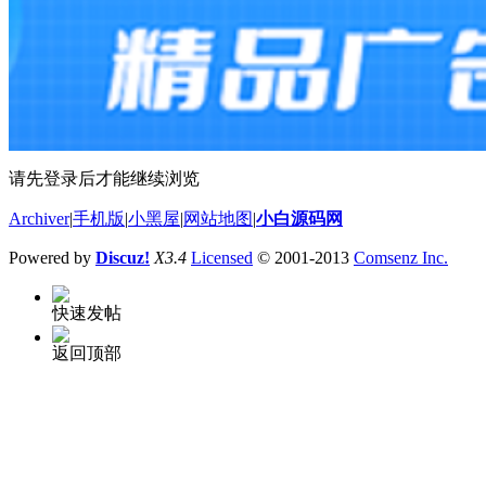
请先登录后才能继续浏览
Archiver
|
手机版
|
小黑屋
|
网站地图
|
小白源码网
Powered by
Discuz!
X3.4
Licensed
© 2001-2013
Comsenz Inc.
快速发帖
返回顶部