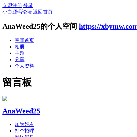
立即注册
登录
小白源码论坛
返回首页
AnaWeed25的个人空间
https://xbymw.co
空间首页
相册
主题
分享
个人资料
留言板
AnaWeed25
加为好友
打个招呼