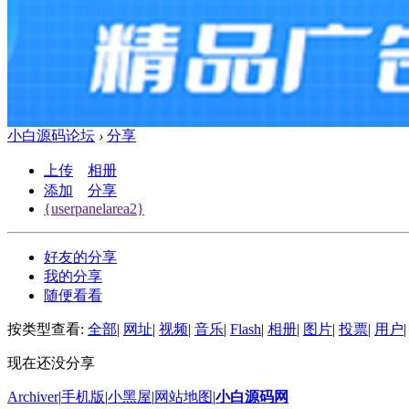
小白源码论坛
›
分享
上传
相册
添加
分享
{userpanelarea2}
好友的分享
我的分享
随便看看
按类型查看:
全部
|
网址
|
视频
|
音乐
|
Flash
|
相册
|
图片
|
投票
|
用户
|
现在还没分享
Archiver
|
手机版
|
小黑屋
|
网站地图
|
小白源码网