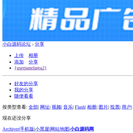
小白源码论坛
›
分享
上传
相册
添加
分享
{userpanelarea2}
好友的分享
我的分享
随便看看
按类型查看:
全部
|
网址
|
视频
|
音乐
|
Flash
|
相册
|
图片
|
投票
|
用户
|
现在还没分享
Archiver
|
手机版
|
小黑屋
|
网站地图
|
小白源码网