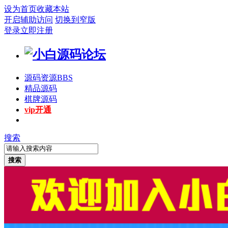
设为首页
收藏本站
开启辅助访问
切换到窄版
登录
立即注册
源码资源
BBS
精品源码
棋牌源码
vip开通
搜索
搜索