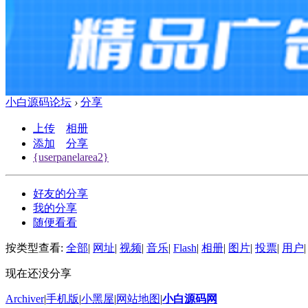
小白源码论坛
›
分享
上传
相册
添加
分享
{userpanelarea2}
好友的分享
我的分享
随便看看
按类型查看:
全部
|
网址
|
视频
|
音乐
|
Flash
|
相册
|
图片
|
投票
|
用户
|
现在还没分享
Archiver
|
手机版
|
小黑屋
|
网站地图
|
小白源码网