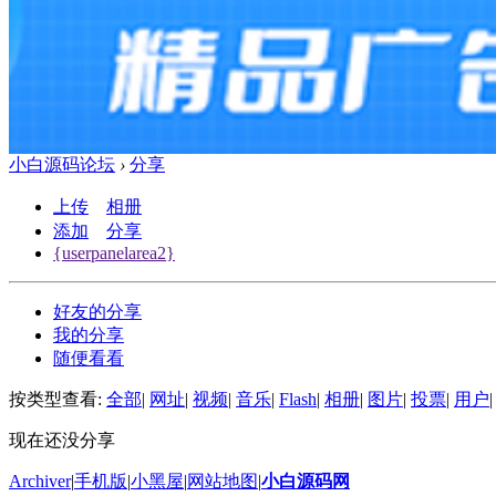
小白源码论坛
›
分享
上传
相册
添加
分享
{userpanelarea2}
好友的分享
我的分享
随便看看
按类型查看:
全部
|
网址
|
视频
|
音乐
|
Flash
|
相册
|
图片
|
投票
|
用户
|
现在还没分享
Archiver
|
手机版
|
小黑屋
|
网站地图
|
小白源码网