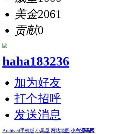
美金
2061
贡献
0
haha183236
加为好友
打个招呼
发送消息
Archiver
|
手机版
|
小黑屋
|
网站地图
|
小白源码网