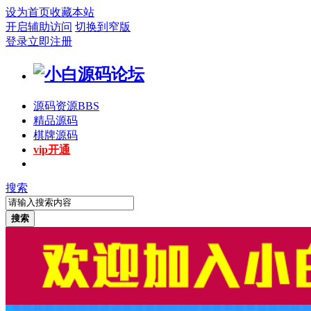
设为首页
收藏本站
开启辅助访问
切换到窄版
登录
立即注册
源码资源
BBS
精品源码
棋牌源码
vip开通
搜索
搜索