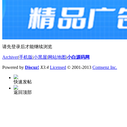
请先登录后才能继续浏览
Archiver
|
手机版
|
小黑屋
|
网站地图
|
小白源码网
Powered by
Discuz!
X3.4
Licensed
© 2001-2013
Comsenz Inc.
快速发帖
返回顶部