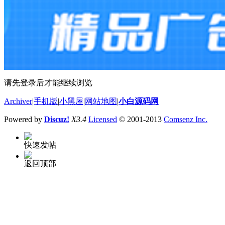
请先登录后才能继续浏览
Archiver
|
手机版
|
小黑屋
|
网站地图
|
小白源码网
Powered by
Discuz!
X3.4
Licensed
© 2001-2013
Comsenz Inc.
快速发帖
返回顶部