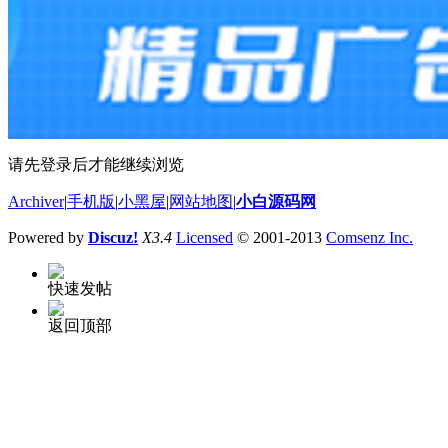
请先登录后才能继续浏览
Archiver
|
手机版
|
小黑屋
|
网站地图
|
小白源码网
Powered by
Discuz!
X3.4
Licensed
© 2001-2013
Comsenz Inc.
快速发帖
返回顶部