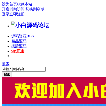
设为首页
收藏本站
开启辅助访问
切换到窄版
登录
立即注册
源码资源
BBS
精品源码
棋牌源码
vip开通
搜索
搜索