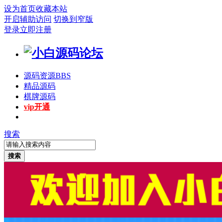
设为首页
收藏本站
开启辅助访问
切换到窄版
登录
立即注册
源码资源
BBS
精品源码
棋牌源码
vip开通
搜索
搜索