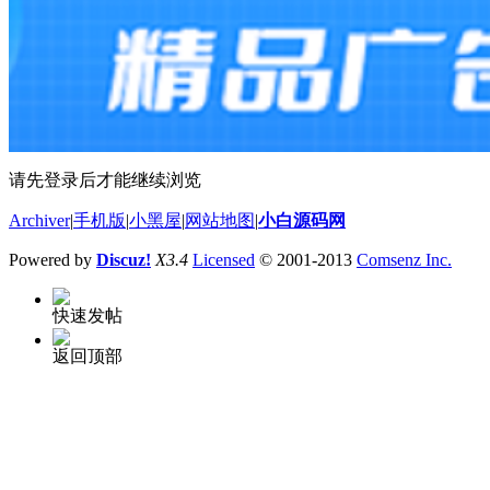
请先登录后才能继续浏览
Archiver
|
手机版
|
小黑屋
|
网站地图
|
小白源码网
Powered by
Discuz!
X3.4
Licensed
© 2001-2013
Comsenz Inc.
快速发帖
返回顶部