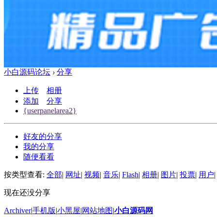
小白源码论坛
›
分享
上传
相册
添加
分享
{userpanelarea2}
好友的分享
我的分享
随便看看
按类型查看:
全部
|
网址
|
视频
|
音乐
|
Flash
|
相册
|
图片
|
投票
|
用户
|
现在还没分享
Archiver
|
手机版
|
小黑屋
|
网站地图
|
小白源码网