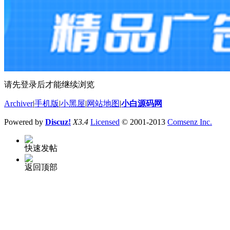
请先登录后才能继续浏览
Archiver
|
手机版
|
小黑屋
|
网站地图
|
小白源码网
Powered by
Discuz!
X3.4
Licensed
© 2001-2013
Comsenz Inc.
快速发帖
返回顶部