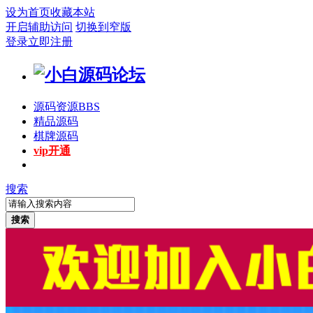
设为首页
收藏本站
开启辅助访问
切换到窄版
登录
立即注册
源码资源
BBS
精品源码
棋牌源码
vip开通
搜索
搜索