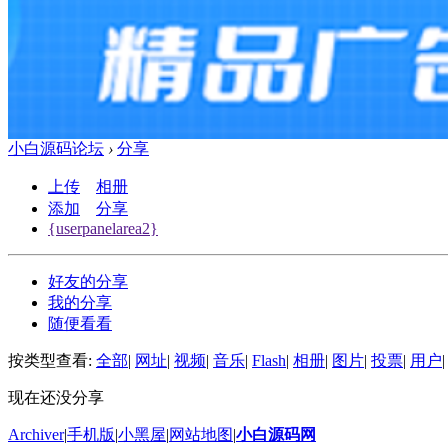
小白源码论坛
›
分享
上传
相册
添加
分享
{userpanelarea2}
好友的分享
我的分享
随便看看
按类型查看:
全部
|
网址
|
视频
|
音乐
|
Flash
|
相册
|
图片
|
投票
|
用户
|
现在还没分享
Archiver
|
手机版
|
小黑屋
|
网站地图
|
小白源码网