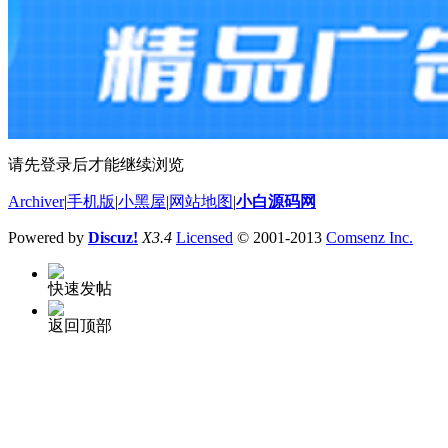
请先登录后才能继续浏览
Archiver
|
手机版
|
小黑屋
|
网站地图
|
小白源码网
Powered by
Discuz!
X3.4
Licensed
© 2001-2013
Comsenz Inc.
快速发帖
返回顶部