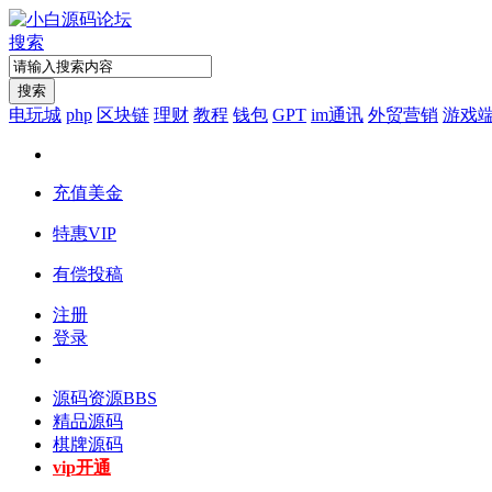
搜索
搜索
电玩城
php
区块链
理财
教程
钱包
GPT
im通讯
外贸营销
游戏
充值美金
特惠VIP
有偿投稿
注册
登录
源码资源
BBS
精品源码
棋牌源码
vip开通