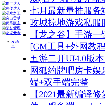
七月最新量推服务
攻城掠地游戏私服
【龙之谷】手游一
发消
[GM工具+外网教程
息
五游二开UI4.0版
网狐约牌吧房卡娱乐
端+双手端完整
【2021最新编译