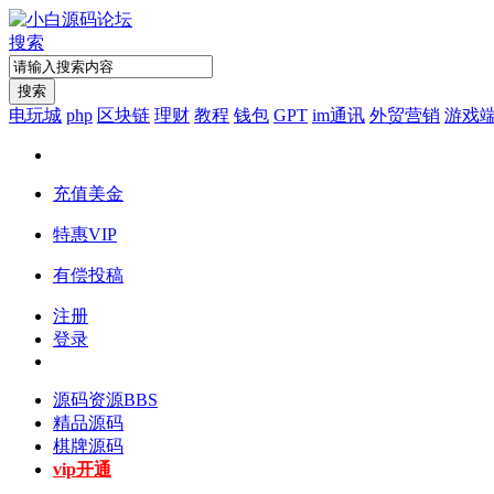
搜索
搜索
电玩城
php
区块链
理财
教程
钱包
GPT
im通讯
外贸营销
游戏
充值美金
特惠VIP
有偿投稿
注册
登录
源码资源
BBS
精品源码
棋牌源码
vip开通