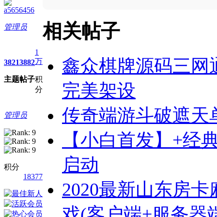
a5656456
相关帖子
管理员
1
鑫众棋牌源码三网
万
3821
3882
主题
帖子
积
完美架设
分
传奇端游斗破遮天
管理员
【小白首发】+经典
启动
积分
18377
2020最新山东房卡麻
戏(客户端+服务器