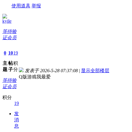
使用道具
举报
kyile
等待验
证会员
0
10
19
主
帖
积
题
子
分
发表于 2026-5-28 07:37:08
|
显示全部楼层
Q版游戏我最爱
等待验
证会员
积分
19
发
消
息