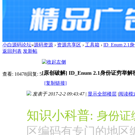
小白源码论坛
»
源码资源
›
资源共享区
›
工具箱
›
ID_Enum 2
返回列表
发新帖
[原创破解]
ID_Enum 2.1身份证穷举
查看:
10478
|
回复:
5
[复制链接]
发表于 2017-2-2 09:43:47
|
显示全部楼层
|
阅读模
进入图片模式
知识小科普:
身份证
区编码有专门的地区