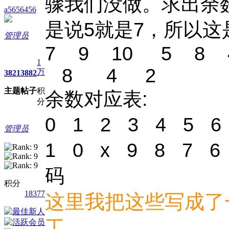
骤我们没做。求出余
a5656456
是说5就是7，所以
管理员
7 9 10 5 8 
1
8 4 2
万
3821
3882
主题
帖子
积
余数对应表:
分
0 1 2 3 4 5 6
管理员
1 0 x 9 8 7 
码
积分
18377
这里我把这些写成了
工。