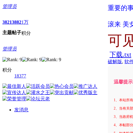
管理员
重要的事
3821
3882
1万
滚来 美
主题
帖子
积分
可
管理员
下载.txt
破解版
,
软
积分
18377
温馨提示
1、本站所
2、当有关
发消息
3、当政府
4、本帖部