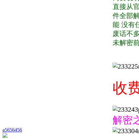
直接从官
件全部解
能 没有
废话不多
未解密前
收
解密
a5656456