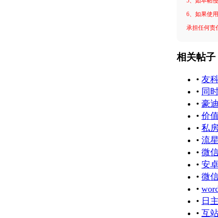
5、如本帖
6、如果使用
承担任何责
相关帖子
•
友科
•
同
•
豪迪
•
价
•
私
•
流星
•
微信
•
安卓
•
微信
•
wo
•
日主
•
互站