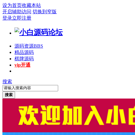
设为首页
收藏本站
开启辅助访问
切换到窄版
登录
立即注册
源码资源
BBS
精品源码
棋牌源码
vip开通
搜索
搜索