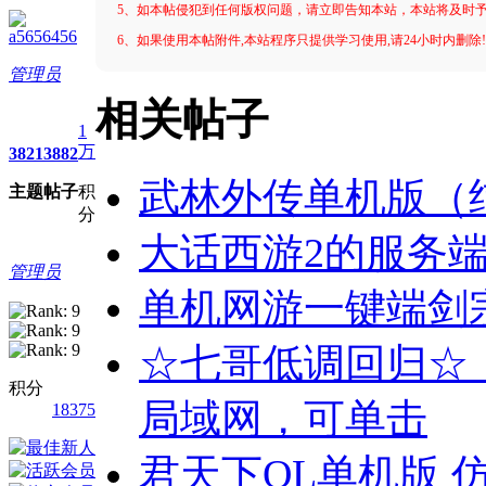
5、如本帖侵犯到任何版权问题，请立即告知本站，本站将及时
a5656456
6、如果使用本帖附件,本站程序只提供学习使用,请24小时内删除
管理员
相关帖子
1
万
3821
3882
武林外传单机版（
主题
帖子
积
分
大话西游2的服务端
管理员
单机网游一键端剑
☆七哥低调回归☆
积分
局域网，可单击
18375
君天下OL单机版 