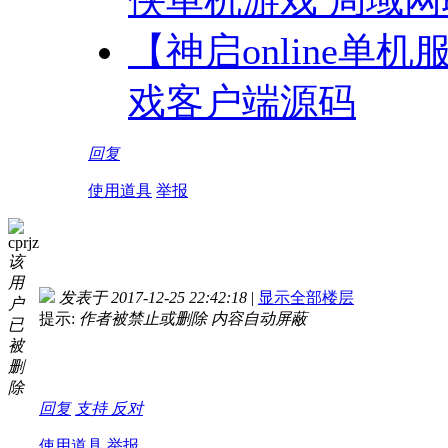
【神启online单机
戏客户端源码
回复
使用道具
举报
cprjz
该
用
发表于 2017-12-25 22:42:18
|
显示全部楼层
户
提示:
作者被禁止或删除 内容自动屏蔽
已
被
删
除
回复
支持
反对
使用道具
举报