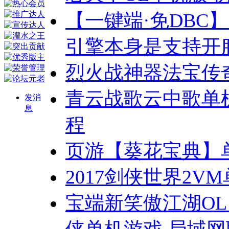
【一键端·免DBC
引擎本身是支持开
烈火战神器法宝传
青云战歌云中歌单
发消
息
程
页游【葵花宝典】
2017剑侠世界2V
宝端新笑傲江湖OL
侠单机游戏 局域网