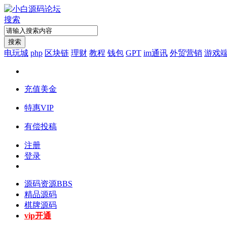
搜索
搜索
电玩城
php
区块链
理财
教程
钱包
GPT
im通讯
外贸营销
游戏
充值美金
特惠VIP
有偿投稿
注册
登录
源码资源
BBS
精品源码
棋牌源码
vip开通