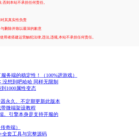
除,否则本站不承担任何责任。
和对其真实性负责
予与删除并致以最深的歉意
!使用者搭建运营触犯法律,违法,违规,本站不承担任何责任。
服务端的稳定性！（100%进游戏）
本 没想到吧哈哈 同样无限制
到1000属性变态
陆器永久。不定期更新此版本
戏带微端架设教程
机端。引擎本身是支持开服的
（传奇端）
端+全套工具与完整源码