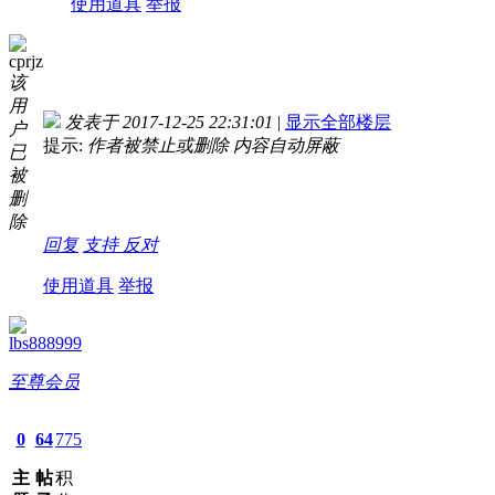
使用道具
举报
cprjz
该
用
发表于 2017-12-25 22:31:01
|
显示全部楼层
户
提示:
作者被禁止或删除 内容自动屏蔽
已
被
删
除
回复
支持
反对
使用道具
举报
lbs888999
至尊会员
0
64
775
主
帖
积