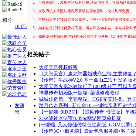
2、当有关部门，发现本论坛有违规,违法内容时，可联系站长删
3、当政府机关依照法定程序要求披露信息时，论坛均得免责。
4、本帖部分内容转载自其它媒体，但并不代表本站赞同其观点
积分
18375
5、如本帖侵犯到任何版权问题，请立即告知本站，本站将及时
6、如果使用本帖附件,本站程序只提供学习使用,请24小时内删除
相关帖子
大闹天宫授权解密
《大闹天宫》蚩尤神器婚戒商业端,主要修复了
【传奇】牛战神V2.0 基于孤山二次开发的版
大闹天宫火凰冰蛟端打了1000级补丁 可以升级
神界传奇初始版一键端+架设修改教程
城城传奇第一季完整端。HGE完美转换。登
发消
踏月传奇系列 - 新仙剑OL一键端亲测可进游
息
【一键端·免DBC】【追风传奇·暗黑版】单
烈火战神器法宝传奇pc网游网页单机版
[一键端] 凡人修仙传特色独家版 [GOM引擎]
【传奇3C++服务端】最新包含服务端+客户