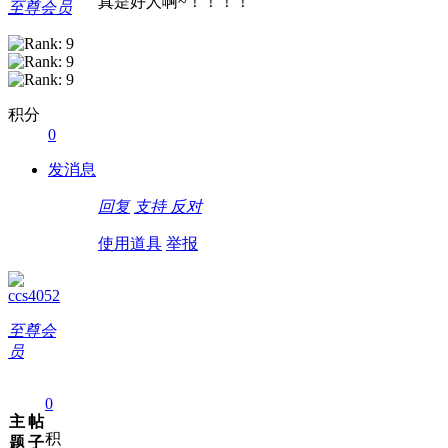
真是好人啊~！！！！
至尊会员
积分
0
发消息
回复
支持
反对
使用道具
举报
ccs4052
至尊会
员
0
主
帖
积
题
子