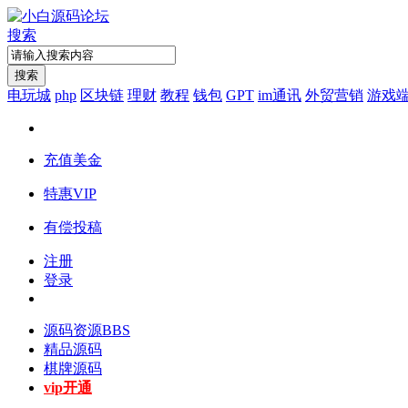
搜索
搜索
电玩城
php
区块链
理财
教程
钱包
GPT
im通讯
外贸营销
游戏
充值美金
特惠VIP
有偿投稿
注册
登录
源码资源
BBS
精品源码
棋牌源码
vip开通