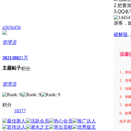
2.把要
3.QQ
游客，
a5656456
破解版
,
管理员
温馨
3821
3882
1万
主题
帖子
积分
1、本
2、当
管理员
3、当
4、本
积分
5、如
18377
6、如
站不承