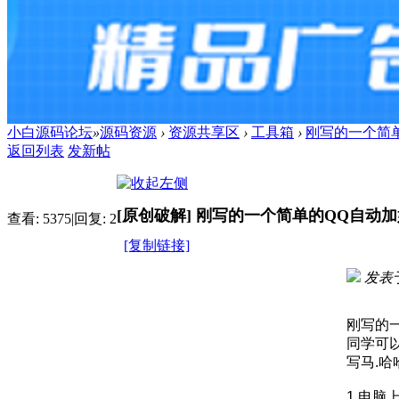
小白源码论坛
»
源码资源
›
资源共享区
›
工具箱
›
刚写的一个简
返回列表
发新帖
[原创破解]
刚写的一个简单的QQ自动
查看:
5375
|
回复:
2
[复制链接]
发表于 
进入图片
刚写的
同学可
写马.哈
1.电脑