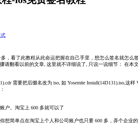
模式
且还是骗子多，看了此教程从此命运把握在自己手里，想怎么签名就怎
骤请翻看以前的文章, 这里就不详细说了, 只说一说细节： 在本文最下面提供了 m
131).cdr 需要把后缀名改为 iso, 如 Yosemite Install(14D131).iso,这
误：
户。淘宝上 600
多就可以了
你想简单点在淘宝上个人和公司账户也只要 600 多，弄个企业的也