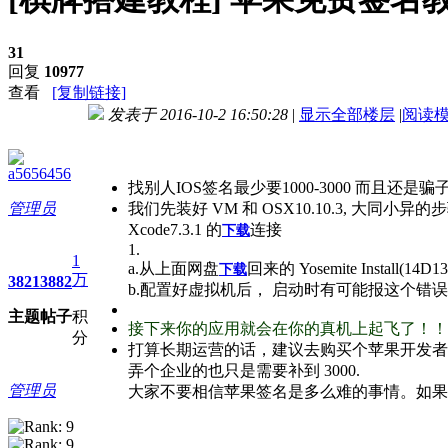
31
回复
10977
查看
[复制链接]
发表于 2016-10-2 16:50:28
|
显示全部楼层
|
阅读
a5656456
找别人IOS签名最少要1000-3000 而
管理员
我们先装好 VM 和 OSX10.10.3, 大同小异的步
Xcode7.3.1
的
连接
下载
1.
1
a.从上面网盘
回来的 Yosemite Install(14D
下载
万
3821
3882
b.配置好虚拟机后， 启动时有可能报这个错
主题
帖子
积
接下来你的应用就会在你的真机上起飞了！！
分
打算长期运营的话，建议去购买个苹果开发者账
弄个企业的也只是需要补到
3000.
管理员
大家不要相信苹果签名是多么难的事情。
如果