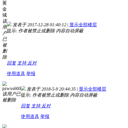
黄
金
城
该
发表于 2017-12-28 01:40:12
|
显示全部楼层
用
提示:
作者被禁止或删除 内容自动屏蔽
户
已
被
删
除
回复
支持
反对
使用道具
举报
pzwxs600
发表于 2018-5-9 20:44:35
|
显示全部楼层
该用户已
提示:
作者被禁止或删除 内容自动屏蔽
被删除
回复
支持
反对
使用道具
举报