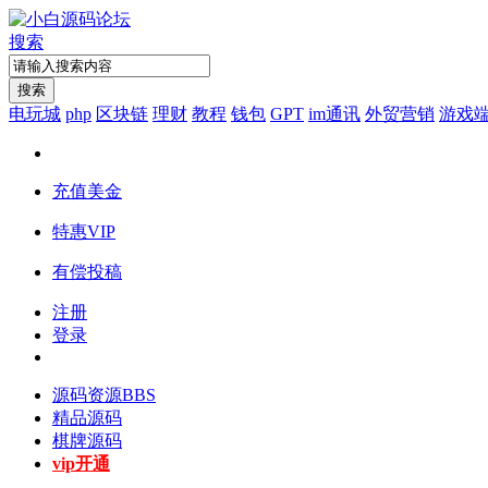
搜索
搜索
电玩城
php
区块链
理财
教程
钱包
GPT
im通讯
外贸营销
游戏
充值美金
特惠VIP
有偿投稿
注册
登录
源码资源
BBS
精品源码
棋牌源码
vip开通