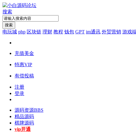
搜索
搜索
电玩城
php
区块链
理财
教程
钱包
GPT
im通讯
外贸营销
游戏
充值美金
特惠VIP
有偿投稿
注册
登录
源码资源
BBS
精品源码
棋牌源码
vip开通