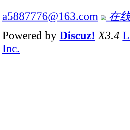
a5887776@163.com
在线
Powered by
Discuz!
X3.4
L
Inc.