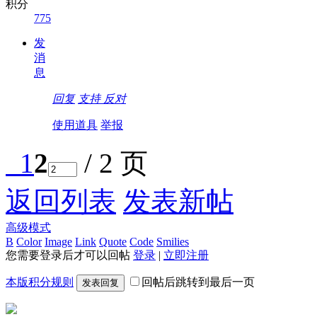
积分
775
发
消
息
回复
支持
反对
使用道具
举报
1
2
/ 2 页
返回列表
发表新帖
高级模式
B
Color
Image
Link
Quote
Code
Smilies
您需要登录后才可以回帖
登录
|
立即注册
本版积分规则
回帖后跳转到最后一页
发表回复