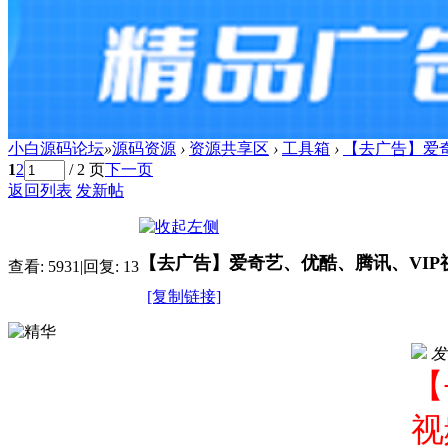
小白源码论坛
»
源码资源
›
资源共享区
›
工具箱
›
【去广告】爱
1
2
/ 2 页
下一页
返回列表
发新帖
【去广告】爱奇艺、优酷、腾讯、VIP
查看:
5931
|
回复:
13
[复制链接]
发表
【
视