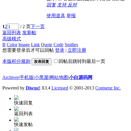
回复
支持
反对
使用道具
举报
1
2
/ 2 页
下一页
返回列表
发新帖
高级模式
B
Color
Image
Link
Quote
Code
Smilies
您需要登录后才可以回帖
登录
|
立即注册
本版积分规则
回帖后跳转到最后一页
发表回复
Archiver
|
手机版
|
小黑屋
|
网站地图
|
小白源码网
Powered by
Discuz!
X3.4
Licensed
© 2001-2013
Comsenz Inc.
快速回复
返回列表
快速发帖