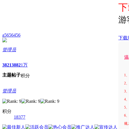
下
游
a5656456
下载
管理员
温
3821
3882
1万
主题
帖子
1
积分
2
管理员
3
4
5
积分
6
18377
规