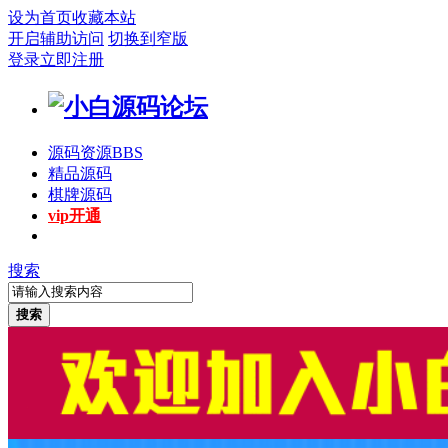
设为首页
收藏本站
开启辅助访问
切换到窄版
登录
立即注册
源码资源
BBS
精品源码
棋牌源码
vip开通
搜索
搜索