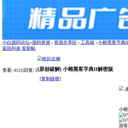
小白源码论坛
»
源码资源
›
资源共享区
›
工具箱
›
小榕黑客字典I
返回列表
发新帖
[原创破解]
小榕黑客字典II解密版
查看:
4121
|
回复:
2
[复制链接]
发
进入
小榕
游客