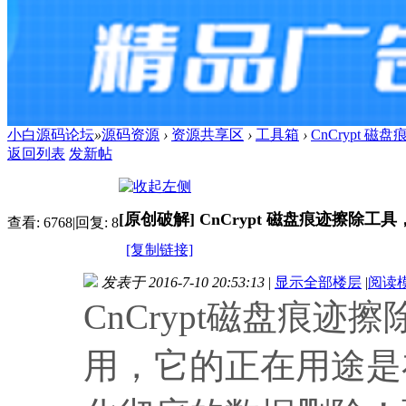
小白源码论坛
»
源码资源
›
资源共享区
›
工具箱
›
CnCrypt
返回列表
发新帖
[原创破解]
CnCrypt 磁盘痕迹擦除工
查看:
6768
|
回复:
8
[复制链接]
发表于 2016-7-10 20:53:13
|
显示全部楼层
|
阅读
CnCrypt磁盘痕
用，它的正在用途是