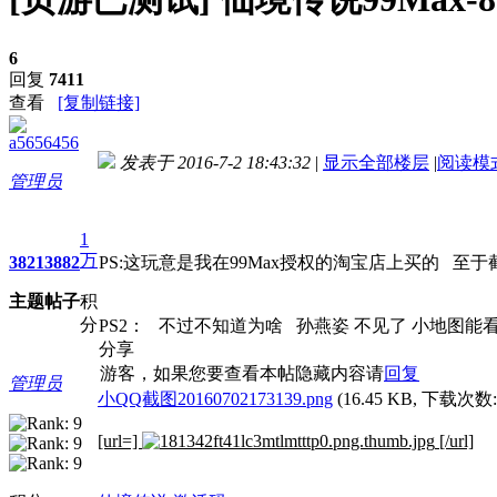
6
回复
7411
查看
[复制链接]
a5656456
发表于 2016-7-2 18:43:32
|
显示全部楼层
|
阅读模
管理员
进入图片模式
1
万
3821
3882
PS:这玩意是我在99Max授权的淘宝店上买的 
主题
帖子
积
分
PS2： 不过不知道为啥 孙燕姿 不见了 小地图能看
分享
游客，如果您要查看本帖隐藏内容请
回复
管理员
小QQ截图20160702173139.png
(16.45 KB, 下载次数: 
[url=]
[/url]