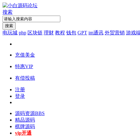
搜索
搜索
电玩城
php
区块链
理财
教程
钱包
GPT
im通讯
外贸营销
游戏
充值美金
特惠VIP
有偿投稿
注册
登录
源码资源
BBS
精品源码
棋牌源码
vip开通