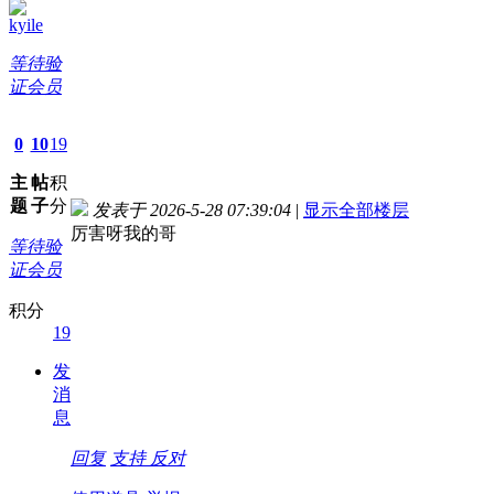
kyile
等待验
证会员
0
10
19
主
帖
积
题
子
分
发表于 2026-5-28 07:39:04
|
显示全部楼层
厉害呀我的哥
等待验
证会员
积分
19
发
消
息
回复
支持
反对