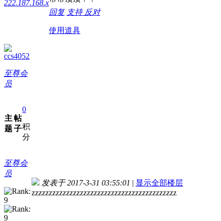
222.187.168.x
回复
支持
反对
使用道具
ccs4052
至尊会
员
0
主
帖
积
题
子
分
至尊会
员
发表于 2017-3-31 03:55:01
|
显示全部楼层
zzzzzzzzzzzzzzzzzzzzzzzzzzzzzzzzzzzzzzzzzz