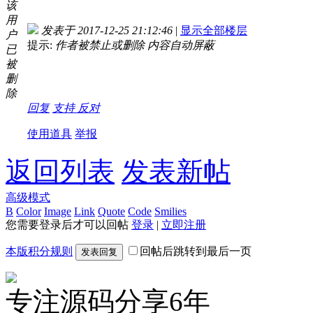
该
用
发表于 2017-12-25 21:12:46
|
显示全部楼层
户
提示:
作者被禁止或删除 内容自动屏蔽
已
被
删
除
回复
支持
反对
使用道具
举报
返回列表
发表新帖
高级模式
B
Color
Image
Link
Quote
Code
Smilies
您需要登录后才可以回帖
登录
|
立即注册
本版积分规则
回帖后跳转到最后一页
发表回复
专注源码分享6年