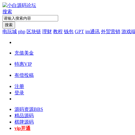
搜索
搜索
电玩城
php
区块链
理财
教程
钱包
GPT
im通讯
外贸营销
游戏
充值美金
特惠VIP
有偿投稿
注册
登录
源码资源
BBS
精品源码
棋牌源码
vip开通