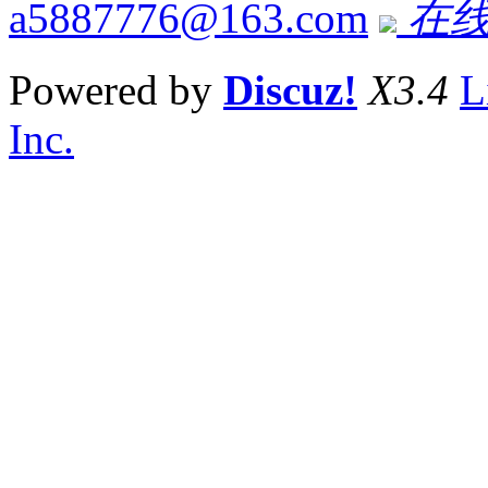
a5887776@163.com
在线
Powered by
Discuz!
X3.4
L
Inc.