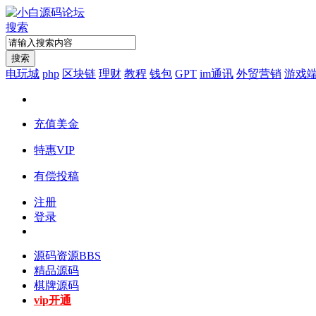
搜索
搜索
电玩城
php
区块链
理财
教程
钱包
GPT
im通讯
外贸营销
游戏
充值美金
特惠VIP
有偿投稿
注册
登录
源码资源
BBS
精品源码
棋牌源码
vip开通