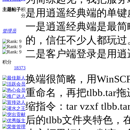
主题
帖子
积
是用逍遥经典端的单键
分
一是逍遥经典端是最简
管理员
的，信任不少人都玩过
二是客户端登录是用逍
积分
18373
换端很简略，用WinSCP
重命名，再把tlbb.t
缩指令：tar vzxf tl
后的tlbb文件夹特色