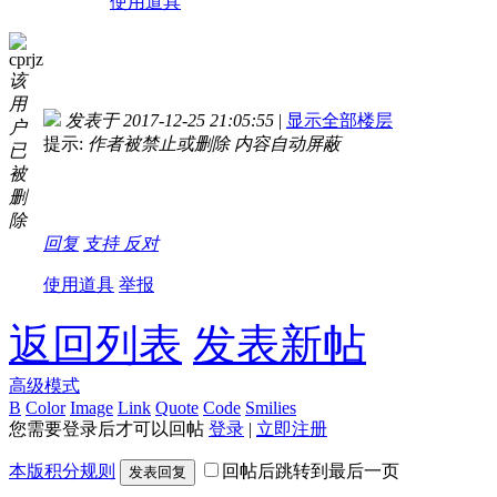
使用道具
cprjz
该
用
发表于 2017-12-25 21:05:55
|
显示全部楼层
户
提示:
作者被禁止或删除 内容自动屏蔽
已
被
删
除
回复
支持
反对
使用道具
举报
返回列表
发表新帖
高级模式
B
Color
Image
Link
Quote
Code
Smilies
您需要登录后才可以回帖
登录
|
立即注册
本版积分规则
回帖后跳转到最后一页
发表回复