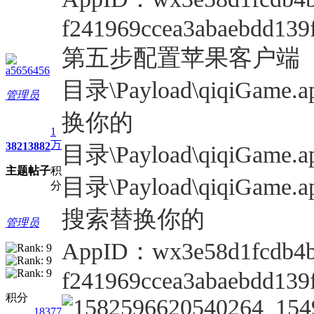
f241969ccea3abaebdd139
第五步配置苹果客户端
a5656456
目录\Payload\qiqiGame
管理员
换你的
1
万
3821
3882
目录\Payload\qiqiGam
主题
帖子
积
目录\Payload\qiqiGam
分
搜索替换你的
管理员
AppID：wx3e58d1fcdb4b
f241969ccea3abaebdd139
积分
18377