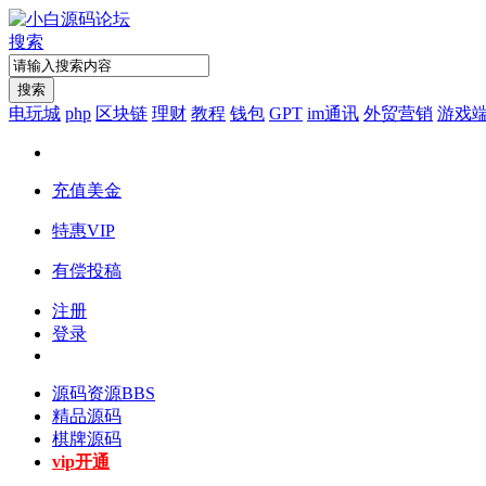
搜索
搜索
电玩城
php
区块链
理财
教程
钱包
GPT
im通讯
外贸营销
游戏
充值美金
特惠VIP
有偿投稿
注册
登录
源码资源
BBS
精品源码
棋牌源码
vip开通