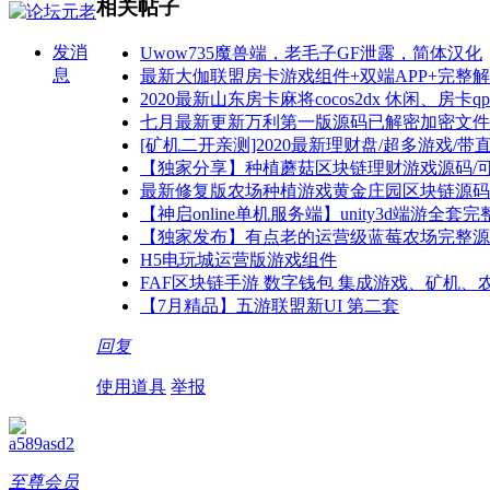
相关帖子
发消
Uwow735魔兽端，老毛子GF泄露，简体汉化
息
最新大伽联盟房卡游戏组件+双端APP+完整
2020最新山东房卡麻将cocos2dx 休闲、房
七月最新更新万利第一版源码已解密加密文件
[矿机二开亲测]2020最新理财盘/超多游戏/
【独家分享】种植蘑菇区块链理财游戏源码/
最新修复版农场种植游戏黄金庄园区块链源码
【神启online单机服务端】unity3d端游全
【独家发布】有点老的运营级蓝莓农场完整源
H5电玩城运营版游戏组件
FAF区块链手游 数字钱包 集成游戏、矿机、
【7月精品】五游联盟新UI 第二套
回复
使用道具
举报
a589asd2
至尊会员