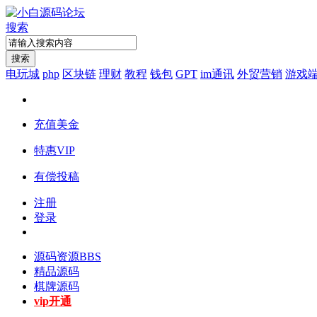
搜索
搜索
电玩城
php
区块链
理财
教程
钱包
GPT
im通讯
外贸营销
游戏
充值美金
特惠VIP
有偿投稿
注册
登录
源码资源
BBS
精品源码
棋牌源码
vip开通