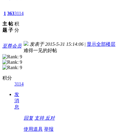
1
363
3114
主
帖
积
题
子
分
发表于 2015-5-31 15:14:06
|
显示全部楼层
至尊会员
难得一见的好帖
积分
3114
发
消
息
回复
支持
反对
使用道具
举报