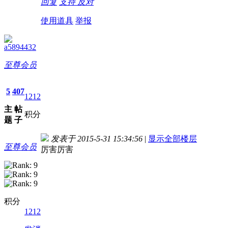
回复
支持
反对
使用道具
举报
a5894432
至尊会员
5
407
1212
主
帖
积分
题
子
发表于 2015-5-31 15:34:56
|
显示全部楼层
至尊会员
厉害厉害
积分
1212