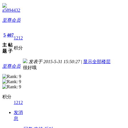
a5894432
至尊会员
5
407
1212
主
帖
积分
题
子
发表于 2015-5-31 15:50:27
|
显示全部楼层
至尊会员
很好哦
积分
1212
发消
息