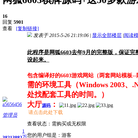
16
回复
5901
查看
[复制链接]
发表于 2015-5-26 21:19:06
|
显示全部楼层
|
阅读
进入图片模式
此程序是网狐6603去年9月的完整版，保证
设起来。
包含编译好的6603游戏网站（两套网站模板-
需的环境工具（Windows 2003、.Net
处找配套工具的时间。）
大厅
：
a5656456
源码
请点击此处下载
管理员
查看状态：需购买或无权限
1
您的用户组是：游客
万
3821
3882