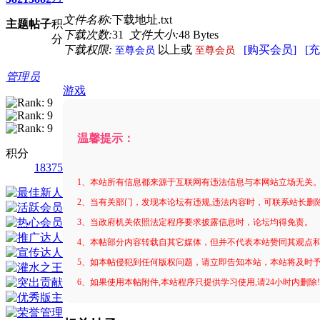
文件名称:
下载地址.txt
主题
帖子
积
下载次数:
31
文件大小:
48 Bytes
分
下载权限:
以上或
[购买会员]
[
至尊会员
至尊会员
管理员
游戏
温馨提示：
积分
18375
1、本站所有信息都来源于互联网有违法信息与本网站立场无关
2、当有关部门，发现本论坛有违规,违法内容时，可联系站长删
3、当政府机关依照法定程序要求披露信息时，论坛均得免责。
4、本帖部分内容转载自其它媒体，但并不代表本站赞同其观点
5、如本帖侵犯到任何版权问题，请立即告知本站，本站将及时
6、如果使用本帖附件,本站程序只提供学习使用,请24小时内删除