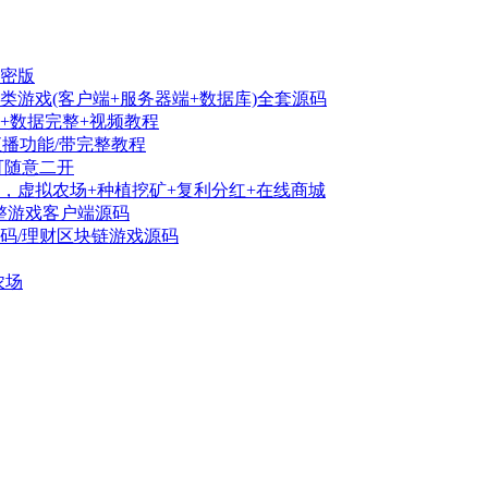
解密版
卡qp类游戏(客户端+服务器端+数据库)全套源码
+数据完整+视频教程
带直播功能/带完整教程
可随意二开
，虚拟农场+种植挖矿+复利分红+在线商城
套完整游戏客户端源码
码/理财区块链游戏源码
农场