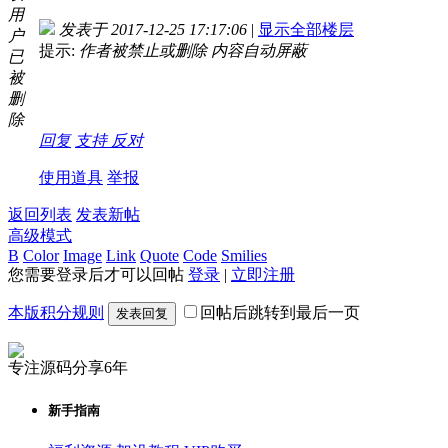
用
发表于 2017-12-25 17:17:06
|
显示全部楼层
户
提示:
作者被禁止或删除 内容自动屏蔽
已
被
删
除
回复
支持
反对
使用道具
举报
返回列表
发表新帖
高级模式
B
Color
Image
Link
Quote
Code
Smilies
您需要登录后才可以回帖
登录
|
立即注册
本版积分规则
回帖后跳转到最后一页
发表回复
专注源码分享6年
新手指南