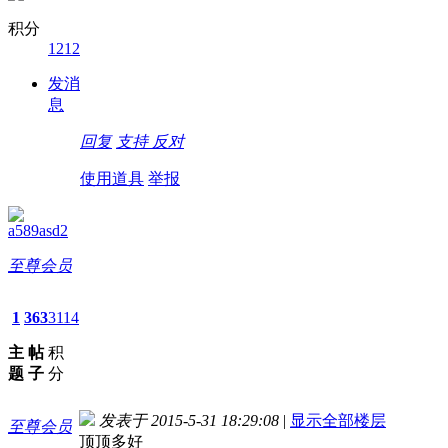
积分
1212
发消
息
回复
支持
反对
使用道具
举报
a589asd2
至尊会员
1
363
3114
主
帖
积
题
子
分
发表于 2015-5-31 18:29:08
|
显示全部楼层
至尊会员
顶顶多好