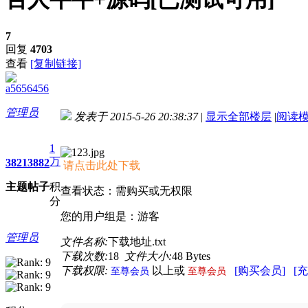
7
回复
4703
查看
[复制链接]
a5656456
管理员
发表于 2015-5-26 20:38:37
|
显示全部楼层
|
阅读
进入图片模式
1
万
3821
3882
请点击此处下载
主题
帖子
积
查看状态：需购买或无权限
分
您的用户组是：游客
管理员
文件名称:
下载地址.txt
下载次数:
18
文件大小:
48 Bytes
下载权限:
以上或
[购买会员]
[
至尊会员
至尊会员