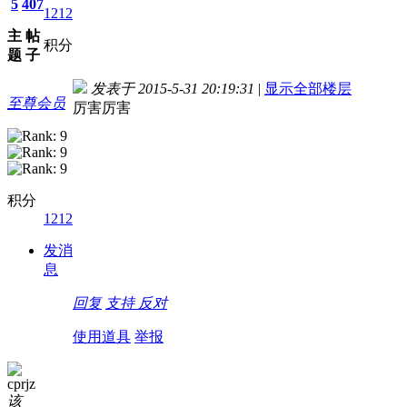
5
407
1212
主
帖
积分
题
子
发表于 2015-5-31 20:19:31
|
显示全部楼层
至尊会员
厉害厉害
积分
1212
发消
息
回复
支持
反对
使用道具
举报
cprjz
该