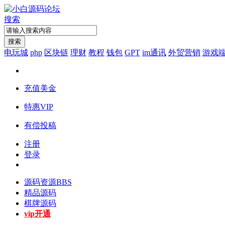
搜索
搜索
电玩城
php
区块链
理财
教程
钱包
GPT
im通讯
外贸营销
游戏
充值美金
特惠VIP
有偿投稿
注册
登录
源码资源
BBS
精品源码
棋牌源码
vip开通