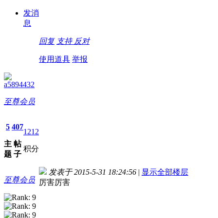
发消
息
回复
支持
反对
使用道具
举报
a5894432
至尊会员
5
407
1212
主
帖
积分
题
子
发表于 2015-5-31 18:24:56
|
显示全部楼层
至尊会员
厉害厉害