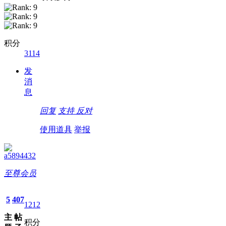
积分
3114
发
消
息
回复
支持
反对
使用道具
举报
a5894432
至尊会员
5
407
1212
主
帖
积分