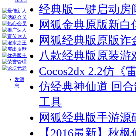
18373
经典版一键启动房
网狐金典原版新白
网狐经典版原版诈
八款经典版原装游
Cocos2dx 2.
发消
仿经典神仙道 回合
息
工具
网狐经典版手游源
【2016最新】秋