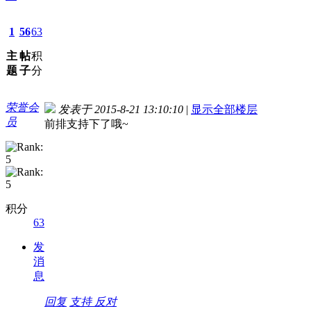
1
56
63
主
帖
积
题
子
分
荣誉会
发表于 2015-8-21 13:10:10
|
显示全部楼层
员
前排支持下了哦~
积分
63
发
消
息
回复
支持
反对