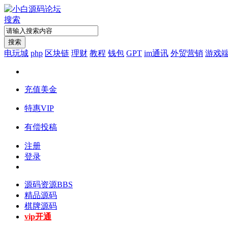
搜索
搜索
电玩城
php
区块链
理财
教程
钱包
GPT
im通讯
外贸营销
游戏
充值美金
特惠VIP
有偿投稿
注册
登录
源码资源
BBS
精品源码
棋牌源码
vip开通