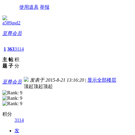
使用道具
举报
a589asd2
至尊会员
1
363
3114
主
帖
积
题
子
分
发表于 2015-8-21 13:16:20
|
显示全部楼层
至尊会员
顶起顶起顶起
积分
3114
发