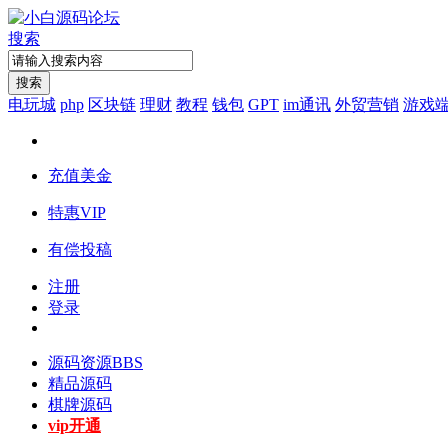
搜索
搜索
电玩城
php
区块链
理财
教程
钱包
GPT
im通讯
外贸营销
游戏
充值美金
特惠VIP
有偿投稿
注册
登录
源码资源
BBS
精品源码
棋牌源码
vip开通