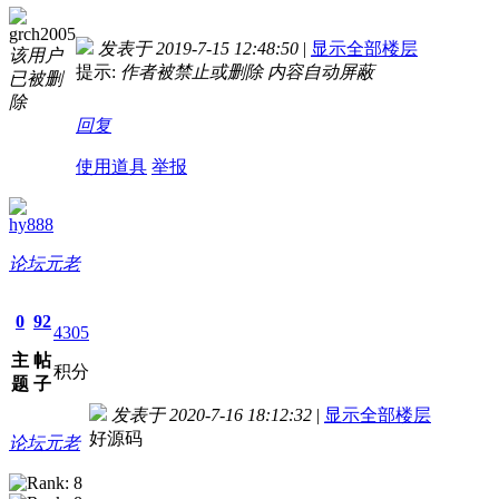
grch2005
发表于 2019-7-15 12:48:50
|
显示全部楼层
该用户
提示:
作者被禁止或删除 内容自动屏蔽
已被删
除
回复
使用道具
举报
hy888
论坛元老
0
92
4305
主
帖
积分
题
子
发表于 2020-7-16 18:12:32
|
显示全部楼层
好源码
论坛元老