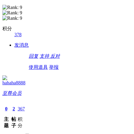
积分
378
发消息
回复
支持
反对
使用道具
举报
hahaha8888
至尊会员
0
2
367
主
帖
积
题
子
分