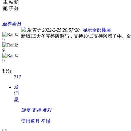
主
帖
积
题
子
分
至尊会员
发表于 2022-2-25 20:57:20
|
显示全部楼层
新版H5大圣完整版源码，支持10/13支持赖赖子牛、
积分
317
发
消
息
回复
支持
反对
使用道具
举报