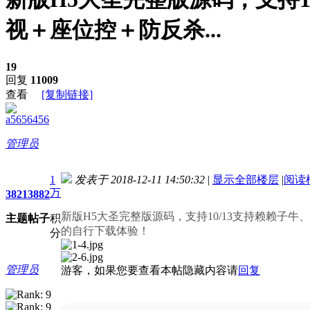
视＋座位控＋防反杀...
19
回复
11009
查看
[复制链接]
a5656456
管理员
1
发表于 2018-12-11 14:50:32
|
显示全部楼层
|
阅读
万
3821
3882
进入图片模式
新版H5大圣完整版源码，支持10/13支持赖赖子
主题
帖子
积
的自行下载体验！
分
管理员
游客，如果您要查看本帖隐藏内容请
回复