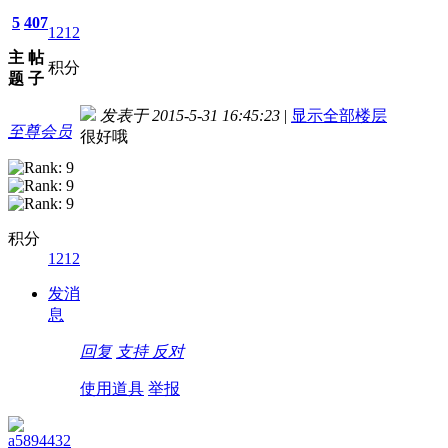
5
407
1212
主
帖
积分
题
子
发表于 2015-5-31 16:45:23
|
显示全部楼层
至尊会员
很好哦
积分
1212
发消
息
回复
支持
反对
使用道具
举报
a5894432