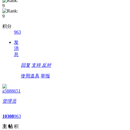
积分
963
发
消
息
回复
支持
反对
使用道具
举报
a5888651
管理员
10
308
963
主
帖
积