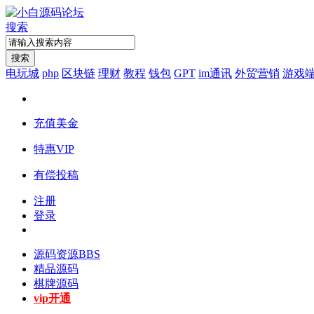
搜索
搜索
电玩城
php
区块链
理财
教程
钱包
GPT
im通讯
外贸营销
游戏
充值美金
特惠VIP
有偿投稿
注册
登录
源码资源
BBS
精品源码
棋牌源码
vip开通