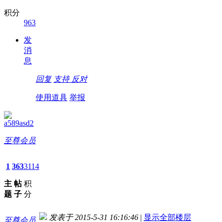
积分
963
发
消
息
回复
支持
反对
使用道具
举报
a589asd2
至尊会员
1
363
3114
主
帖
积
题
子
分
发表于 2015-5-31 16:16:46
|
显示全部楼层
至尊会员