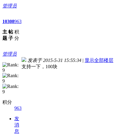
管理员
10
308
963
主
帖
积
题
子
分
管理员
发表于 2015-5-31 15:55:34
|
显示全部楼层
支持一下，100块
积分
963
发
消
息