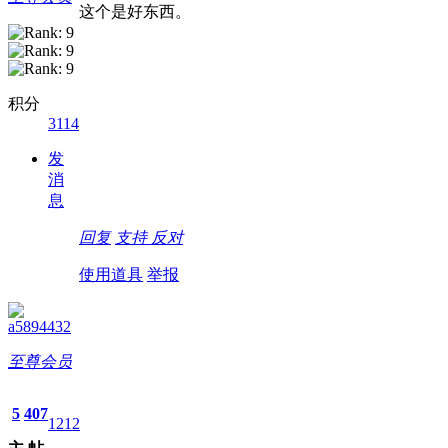
这个是好东西。
积分
3114
发
消
息
回复
支持
反对
使用道具
举报
a5894432
至尊会员
5
407
1212