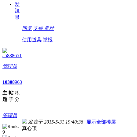
发
消
息
回复
支持
反对
使用道具
举报
a5888651
管理员
10
308
963
主
帖
积
题
子
分
管理员
发表于 2015-5-31 19:40:36
|
显示全部楼层
真心顶