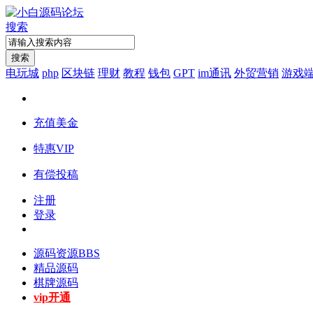
搜索
搜索
电玩城
php
区块链
理财
教程
钱包
GPT
im通讯
外贸营销
游戏
充值美金
特惠VIP
有偿投稿
注册
登录
源码资源
BBS
精品源码
棋牌源码
vip开通