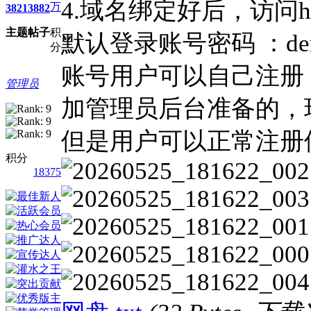
4.域名绑定好后，访问htt
万
3821
3882
主题
帖子
积
默认登录账号密码 ：demo/
分
账号用户可以自己注册
管理员
加管理员后台准备的，
但是用户可以正常注册
积分
18375