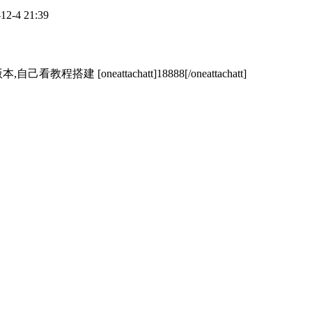
12-4 21:39
看教程搭建 [oneattachatt]18888[/oneattachatt]