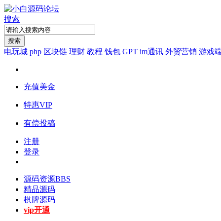
搜索
搜索
电玩城
php
区块链
理财
教程
钱包
GPT
im通讯
外贸营销
游戏
充值美金
特惠VIP
有偿投稿
注册
登录
源码资源
BBS
精品源码
棋牌源码
vip开通