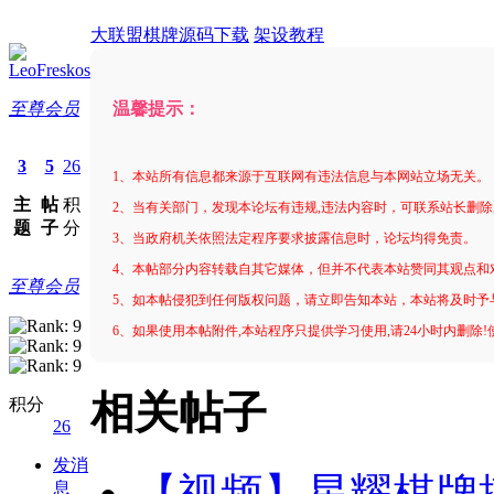
大联盟棋牌源码下载
架设教程
LeoFreskos
至尊会员
温馨提示：
3
5
26
1、本站所有信息都来源于互联网有违法信息与本网站立场无关。
主
帖
积
2、当有关部门，发现本论坛有违规,违法内容时，可联系站长删除
题
子
分
3、当政府机关依照法定程序要求披露信息时，论坛均得免责。
4、本帖部分内容转载自其它媒体，但并不代表本站赞同其观点和
至尊会员
5、如本帖侵犯到任何版权问题，请立即告知本站，本站将及时予
6、如果使用本帖附件,本站程序只提供学习使用,请24小时内删除
相关帖子
积分
26
发消
【视频】星耀棋牌
息