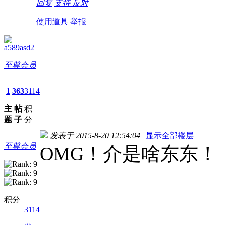
回复
支持
反对
使用道具
举报
a589asd2
至尊会员
1
363
3114
主
帖
积
题
子
分
发表于 2015-8-20 12:54:04
|
显示全部楼层
至尊会员
OMG！介是啥东东！
积分
3114