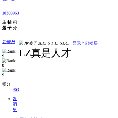
10
308
963
主
帖
积
题
子
分
管理员
发表于 2015-6-1 15:53:45
|
显示全部楼层
LZ真是人才
积分
963
发
消
息