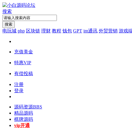
搜索
搜索
电玩城
php
区块链
理财
教程
钱包
GPT
im通讯
外贸营销
游戏
充值美金
特惠VIP
有偿投稿
注册
登录
源码资源
BBS
精品源码
棋牌源码
vip开通