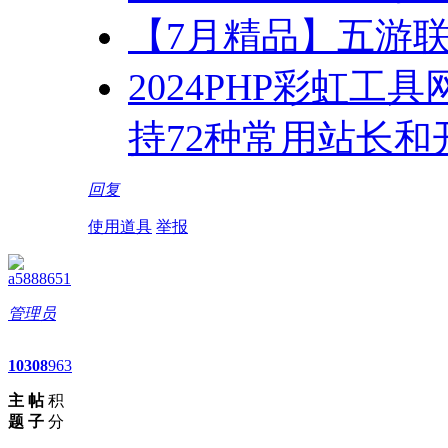
【7月精品】五游联
2024PHP彩虹
持72种常用站长和
回复
使用道具
举报
a5888651
管理员
10
308
963
主
帖
积
题
子
分