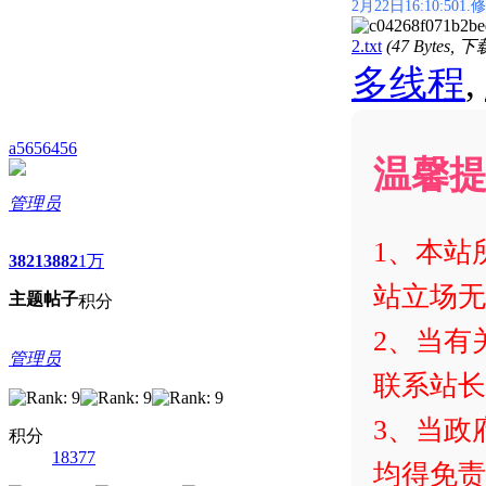
2月22日16:10:501
2.txt
(47 Bytes,
多线程
,
a5656456
温馨
管理员
1、本站
3821
3882
1万
站立场无
主题
帖子
积分
2、当有
管理员
联系站长
3、当政
积分
18377
均得免责