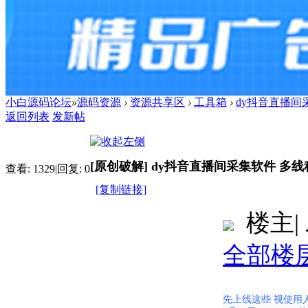
小白源码论坛
»
源码资源
›
资源共享区
›
工具箱
›
dy抖音直播间
返回列表
发新帖
[原创破解]
dy抖音直播间采集软件 多线
查看:
1329
|
回复:
0
[复制链接]
楼主
|
全部楼
进入图片模式
先上线这些 视使用