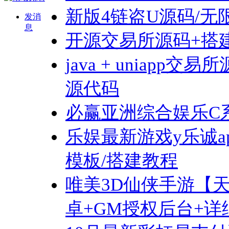
新版4链盗U源码/无
发消
息
开源交易所源码+搭
java + uniapp
源代码
必赢亚洲综合娱乐C系
乐娱最新游戏y乐诚a
模板/搭建教程
唯美3D仙侠手游【
卓+GM授权后台+