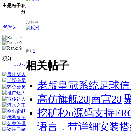
主题
帖子
积
分
支持
120
管理员
反对
0
积分
相关帖子
18373
老版皇冠系统足球信
高仿旗舰28|南宫28
挖矿秒u源码支持ER
语言，带详细安装搭