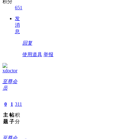
积分
651
发
消
息
回复
使用道具
举报
xdoctor
至尊会
员
0
1
311
主
帖
积
题
子
分
至尊会