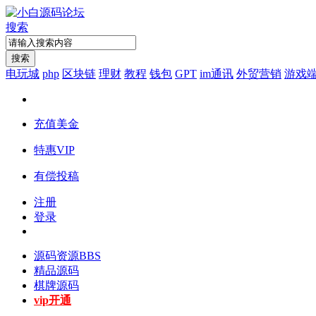
搜索
搜索
电玩城
php
区块链
理财
教程
钱包
GPT
im通讯
外贸营销
游戏
充值美金
特惠VIP
有偿投稿
注册
登录
源码资源
BBS
精品源码
棋牌源码
vip开通