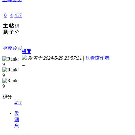
0
4
417
主
帖
积
题
子
分
至尊会员
板凳
发表于 2024-5-29 21:57:31
|
只看该作者
....
积分
417
发
消
息