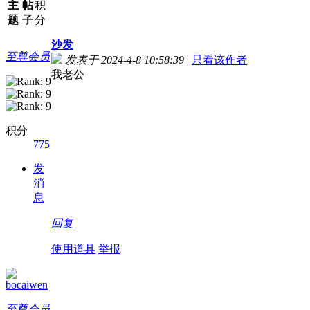
主
帖
积
题
子
分
沙发
至尊会员
发表于 2024-4-8 10:58:39
|
只看该作者
我老公
积分
775
发
消
息
回复
使用道具
举报
bocaiwen
至尊会员