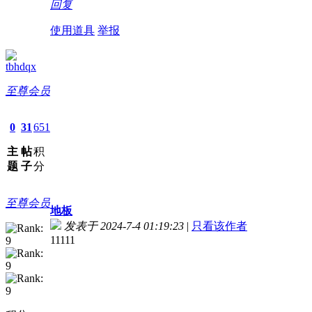
回复
使用道具
举报
tbhdqx
至尊会员
0
31
651
主
帖
积
题
子
分
至尊会员
地板
发表于 2024-7-4 01:19:23
|
只看该作者
11111