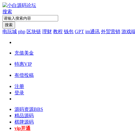
搜索
搜索
电玩城
php
区块链
理财
教程
钱包
GPT
im通讯
外贸营销
游戏
充值美金
特惠VIP
有偿投稿
注册
登录
源码资源
BBS
精品源码
棋牌源码
vip开通